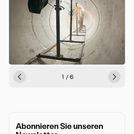
Previous
Weiter
von
1
6
Abonnieren Sie unseren
Newsletter