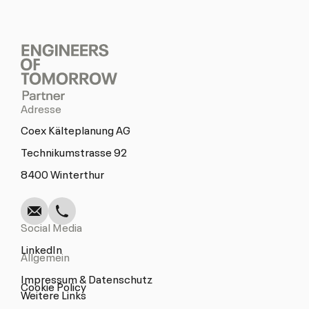
Adresse
Coex Kälteplanung AG
Technikumstrasse 92
Schreiben
Anrufen
Kopieren
Kopieren
8400 Winterthur
Social Media
LinkedIn
Allgemein
Impressum & Datenschutz
Cookie Policy
Weitere Links