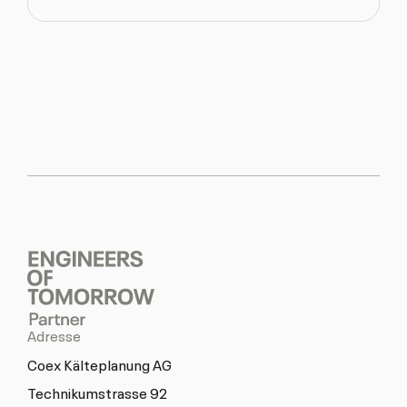
vCard
von
Matthias
Brügger
Adresse
Coex Kälteplanung AG
Technikumstrasse 92