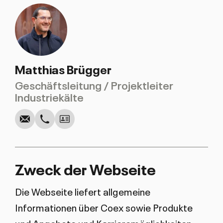
Matthias Brügger
Geschäftsleitung / Projektleiter
Anrufen
Schreiben
Kopieren
Kopieren
Industriekälte
Download
vCard
von
Zweck der Web­sei­te
Matthias
Brügger
Die Webseite liefert allgemeine
Informationen über Coex sowie Produkte
und Angebote und Karrieremöglichkeiten.