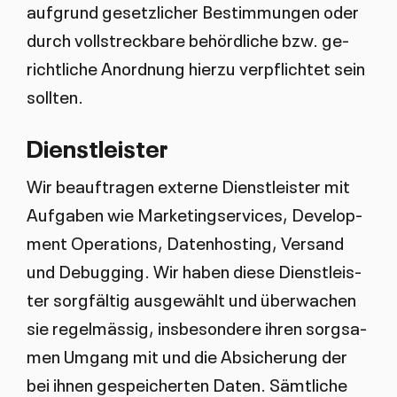
auf­grund ge­setz­li­cher Be­stim­mun­gen oder
durch voll­streck­ba­re be­hörd­li­che bzw. ge­
richt­li­che An­ord­nung hier­zu ver­pflich­tet sein
soll­ten.
Dienst­leis­ter
Wir be­auf­tra­gen ex­ter­ne Dienst­leis­ter mit
Auf­ga­ben wie Mar­ke­tings­er­vi­ces, De­ve­lop­
ment Ope­ra­ti­ons, Da­ten­hos­ting, Ver­sand
und De­bug­ging. Wir ha­ben die­se Dienst­leis­
ter sorg­fäl­tig aus­ge­wählt und über­wa­chen
sie re­gel­mäs­sig, ins­be­son­de­re ih­ren sorg­sa­
men Um­gang mit und die Ab­si­che­rung der
bei ih­nen ge­spei­cher­ten Da­ten. Sämt­li­che