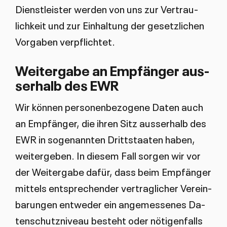
Dienst­leis­ter wer­den von uns zur Ver­trau­
lich­keit und zur Ein­hal­tung der ge­setz­li­chen
Vor­ga­ben ver­pflich­tet.
Wei­ter­ga­be an Emp­fän­ger aus­
ser­halb des EWR
Wir kön­nen per­so­nen­be­zo­ge­ne Da­ten auch
an Emp­fän­ger, die ih­ren Sitz aus­ser­halb des
EWR in so­ge­nann­ten Dritt­staa­ten ha­ben,
wei­ter­ge­ben. In die­sem Fall sor­gen wir vor
der Wei­ter­ga­be da­für, dass beim Emp­fän­ger
mit­tels ent­spre­chen­der ver­trag­li­cher Ver­ein­
ba­run­gen ent­we­der ein an­ge­mes­se­nes Da­
ten­schutz­ni­veau be­steht oder nö­ti­gen­falls