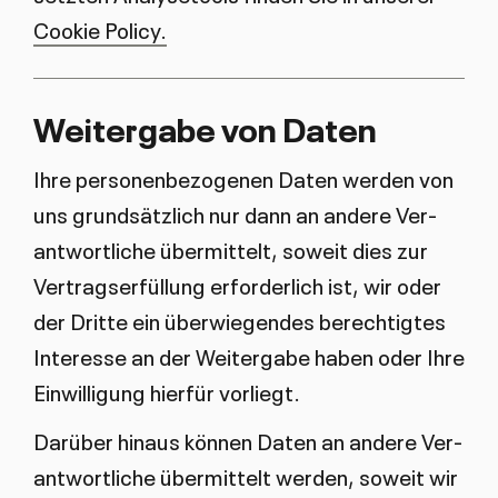
Cookie Policy.
Wei­ter­ga­be von Da­ten
Ih­re per­so­nen­be­zo­ge­nen Da­ten wer­den von
uns grund­sätz­lich nur dann an an­de­re Ver­
ant­wort­li­che über­mit­telt, so­weit dies zur
Ver­trags­er­fül­lung er­for­der­lich ist, wir oder
der Drit­te ein über­wie­gen­des be­rech­tig­tes
In­ter­es­se an der Wei­ter­ga­be ha­ben oder Ih­re
Ein­wil­li­gung hier­für vor­liegt.
Dar­über hin­aus kön­nen Da­ten an an­de­re Ver­
ant­wort­li­che über­mit­telt wer­den, so­weit wir