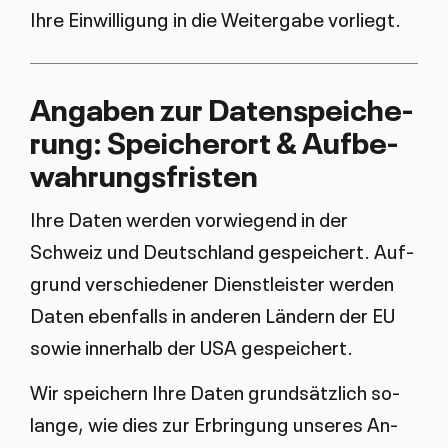
Ih­re Ein­wil­li­gung in die Wei­ter­ga­be vor­liegt.
An­ga­ben zur Da­ten­spei­che­
rung: Spei­cher­ort & Auf­be­
wah­rungs­fris­ten
Ih­re Da­ten wer­den vor­wie­gend in der
Schweiz und Deutsch­land ge­spei­chert. Auf­
grund ver­schie­de­ner Dienst­leis­ter wer­den
Da­ten eben­falls in an­de­ren Län­dern der EU
so­wie in­ner­halb der USA ge­spei­chert.
Wir spei­chern Ih­re Da­ten grund­sätz­lich so­
lan­ge, wie dies zur Er­brin­gung un­se­res An­