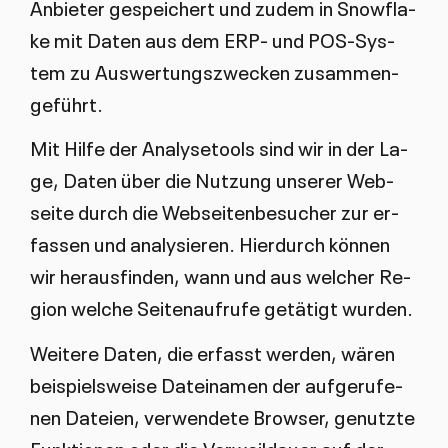
An­bie­ter ge­spei­chert und zu­dem in Snowfla­
ke mit Da­ten aus dem ERP- und POS-Sys­
tem zu Aus­wer­tungs­zwe­cken zu­sam­men­
ge­führt.
Mit Hil­fe der Ana­ly­se­tools sind wir in der La­
ge, Da­ten über die Nut­zung un­se­rer Web­
sei­te durch die Web­sei­ten­be­su­cher zur er­
fas­sen und ana­ly­sie­ren. Hier­durch kön­nen
wir her­aus­fin­den, wann und aus wel­cher Re­
gi­on wel­che Sei­ten­auf­ru­fe ge­tä­tigt wur­den.
Wei­te­re Da­ten, die er­fasst wer­den, wä­ren
bei­spiels­wei­se Da­tein­amen der auf­ge­ru­fe­
nen Da­tei­en, ver­wen­de­te Brow­ser, ge­nutz­te