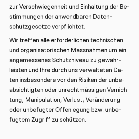
zur Ver­schwie­gen­heit und Ein­hal­tung der Be­
stim­mun­gen der an­wend­ba­ren Da­ten­
schutz­ge­set­ze ver­pflich­tet.
Wir tref­fen al­le er­for­der­li­chen tech­ni­schen
und or­ga­ni­sa­to­ri­schen Mass­nah­men um ein
an­ge­mes­se­nes Schutz­ni­veau zu ge­währ­
leis­ten und Ih­re durch uns ver­wal­te­ten Da­
ten ins­be­son­de­re vor den Ri­si­ken der un­be­
ab­sich­tig­ten oder un­recht­mäs­si­gen Ver­nich­
tung, Ma­ni­pu­la­ti­on, Ver­lust, Ver­än­de­rung
oder un­be­fug­ter Of­fen­le­gung bzw. un­be­
fug­tem Zu­griff zu schüt­zen.