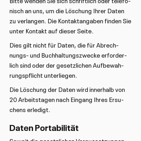
Bit­te wen­den Sie sich schrift­lich oder te­le­fo­
nisch an uns, um die Lö­schung Ih­rer Da­ten
zu ver­lan­gen. Die Kon­takt­an­ga­ben fin­den Sie
un­ter Kon­takt auf die­ser Sei­te.
Dies gilt nicht für Da­ten, die für Ab­rech­
nungs- und Buch­hal­tungs­zwe­cke er­for­der­
lich sind oder der ge­setz­li­chen Auf­be­wah­
rungs­pflicht un­ter­lie­gen.
Die Lö­schung der Da­ten wird in­ner­halb von
20 Ar­beits­ta­gen nach Ein­gang Ih­res Er­su­
chens er­le­digt.
Da­ten Por­ta­bi­li­tät
So­weit die ge­setz­li­chen Vor­aus­set­zun­gen