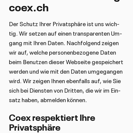
coex.ch
Der Schutz Ih­rer Pri­vat­sphä­re ist uns wich­
tig. Wir set­zen auf einen trans­pa­ren­ten Um­
gang mit Ih­ren Da­ten. Nach­fol­gend zei­gen
wir auf, wel­che per­so­nen­be­zo­ge­ne Da­ten
beim Be­nut­zen die­ser Web­sei­te ge­spei­chert
wer­den und wie mit den Da­ten um­ge­gan­gen
wird. Wir zei­gen Ih­nen eben­falls auf, wie Sie
sich bei Diens­ten von Drit­ten, die wir im Ein­
satz ha­ben, ab­mel­den kön­nen.
Coex respektiert Ihre
Privatsphäre