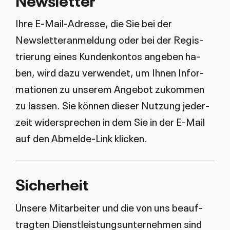
Ih­re E-Mail-Adres­se, die Sie bei der
Newslet­teran­mel­dung oder bei der Re­gis­
trie­rung ei­nes Kun­den­kon­tos an­ge­ben ha­
ben, wird da­zu ver­wen­det, um Ih­nen In­for­
ma­tio­nen zu un­se­rem An­ge­bot zu­kom­men
zu las­sen. Sie kön­nen die­ser Nut­zung je­der­
zeit wi­der­spre­chen in dem Sie in der E-Mail
auf den Ab­mel­de-Link kli­cken.
Si­cher­heit
Un­se­re Mit­ar­bei­ter und die von uns be­auf­
trag­ten Dienst­leis­tungs­un­ter­neh­men sind