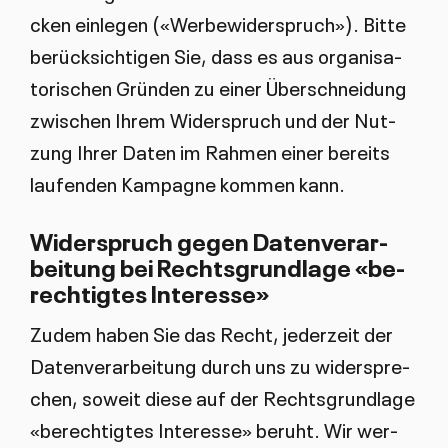
cken ein­le­gen («Wer­be­wi­der­spruch»). Bit­te
be­rück­sich­ti­gen Sie, dass es aus or­ga­ni­sa­
to­ri­schen Grün­den zu ei­ner Über­schnei­dung
zwi­schen Ih­rem Wi­der­spruch und der Nut­
zung Ih­rer Da­ten im Rah­men ei­ner be­reits
lau­fen­den Kam­pa­gne kom­men kann.
Wi­der­spruch ge­gen Da­ten­ver­ar­
bei­tung bei Rechts­grund­la­ge «be­
rech­tig­tes In­ter­es­se»
Zu­dem ha­ben Sie das Recht, je­der­zeit der
Da­ten­ver­ar­bei­tung durch uns zu wi­der­spre­
chen, so­weit die­se auf der Rechts­grund­la­ge
«be­rech­tig­tes In­ter­es­se» be­ruht. Wir wer­