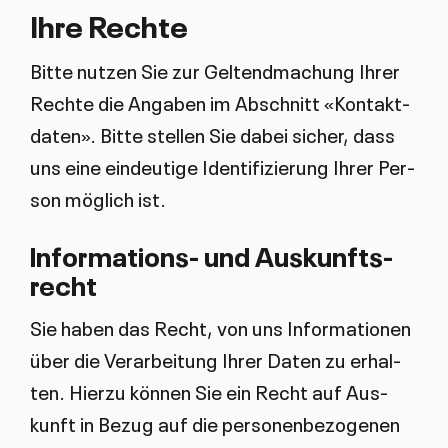
Ih­re Rech­te
Bit­te nut­zen Sie zur Gel­tend­ma­chung Ih­rer
Rech­te die An­ga­ben im Ab­schnitt «Kon­takt­
da­ten». Bit­te stel­len Sie da­bei si­cher, dass
uns ei­ne ein­deu­ti­ge Iden­ti­fi­zie­rung Ih­rer Per­
son mög­lich ist.
In­for­ma­ti­ons- und Aus­kunfts­
recht
Sie ha­ben das Recht, von uns In­for­ma­tio­nen
über die Ver­ar­bei­tung Ih­rer Da­ten zu er­hal­
ten. Hier­zu kön­nen Sie ein Recht auf Aus­
kunft in Be­zug auf die per­so­nen­be­zo­ge­nen