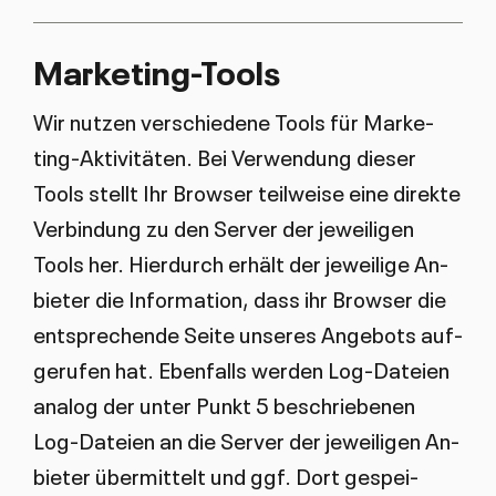
Mar­ke­ting-Tools
Wir nut­zen ver­schie­de­ne Tools für Mar­ke­
ting-Ak­ti­vi­tä­ten. Bei Ver­wen­dung die­ser
Tools stellt Ihr Brow­ser teil­wei­se ei­ne di­rek­te
Ver­bin­dung zu den Ser­ver der je­wei­li­gen
Tools her. Hier­durch er­hält der je­wei­li­ge An­
bie­ter die In­for­ma­ti­on, dass ihr Brow­ser die
ent­spre­chen­de Sei­te un­se­res An­ge­bots auf­
ge­ru­fen hat. Eben­falls wer­den Log-Da­tei­en
ana­log der un­ter Punkt 5 be­schrie­be­nen
Log-Da­tei­en an die Ser­ver der je­wei­li­gen An­
bie­ter über­mit­telt und ggf. Dort ge­spei­