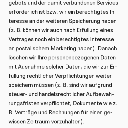
ge­bots und der da­mit ver­bun­de­nen Ser­vices
er­for­der­lich ist bzw. wir ein be­rech­tig­tes In­
ter­es­se an der wei­te­ren Spei­che­rung ha­ben
(z. B. kön­nen wir auch nach Er­fül­lung ei­nes
Ver­tra­ges noch ein be­rech­tig­tes In­ter­es­se
an po­sta­li­schem Mar­ke­ting ha­ben). Da­nach
lö­schen wir Ih­re per­so­nen­be­zo­ge­nen Da­ten
mit Aus­nah­me sol­cher Da­ten, die wir zur Er­
fül­lung recht­li­cher Ver­pflich­tun­gen wei­ter
spei­chern müs­sen (z. B. sind wir auf­grund
steu­er- und han­dels­recht­li­cher Auf­be­wah­
rungs­fris­ten ver­pflich­tet, Do­ku­men­te wie z.
B. Ver­trä­ge und Rech­nun­gen für einen ge­
wis­sen Zeit­raum vor­zu­hal­ten).