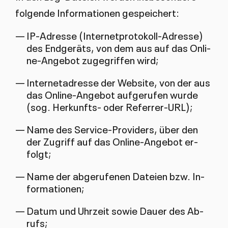
fol­gen­de In­for­ma­tio­nen ge­spei­chert:
IP-Adres­se (In­ter­net­pro­to­koll-Adres­se)
des End­ge­räts, von dem aus auf das On­li­
ne-An­ge­bot zu­ge­grif­fen wird;
In­ter­net­adres­se der Web­si­te, von der aus
das On­li­ne-An­ge­bot auf­ge­ru­fen wur­de
(sog. Her­kunfts- oder Re­fer­rer-URL);
Na­me des Ser­vice-Pro­vi­ders, über den
der Zu­griff auf das On­li­ne-An­ge­bot er­
folgt;
Na­me der ab­ge­ru­fe­nen Da­tei­en bzw. In­
for­ma­tio­nen;
Da­tum und Uhr­zeit so­wie Dau­er des Ab­
rufs;