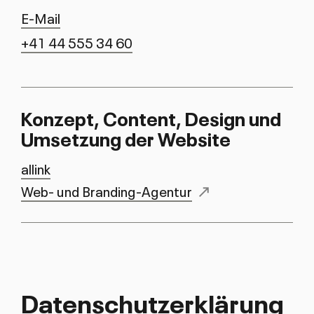
E-Mail
+41 44 555 34 60
Kon­zept, Con­tent, De­sign und
Um­set­zung der Web­si­te
allink
Web- und Branding-Agentur
Da­ten­schut­z­er­klä­rung