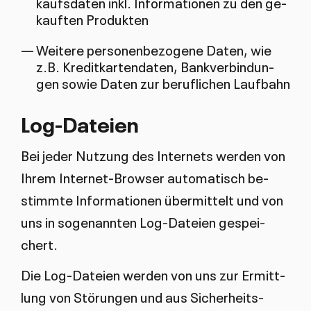
kaufs­da­ten in­kl. In­for­ma­tio­nen zu den ge­
kauf­ten Pro­duk­ten
Wei­te­re per­so­nen­be­zo­ge­ne Da­ten, wie
z.B. Kre­dit­kar­ten­da­ten, Bank­ver­bin­dun­
gen so­wie Da­ten zur be­ruf­li­chen Lauf­bahn
Log-Da­tei­en
Bei je­der Nut­zung des In­ter­nets wer­den von
Ih­rem In­ter­net-Brow­ser au­to­ma­tisch be­
stimm­te In­for­ma­tio­nen über­mit­telt und von
uns in so­ge­nann­ten Log-Da­tei­en ge­spei­
chert.
Die Log-Da­tei­en wer­den von uns zur Er­mitt­
lung von Stö­run­gen und aus Si­cher­heits­