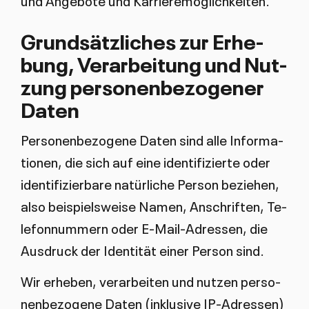
Grund­sätz­li­ches zur Er­he­
bung, Ver­ar­bei­tung und Nut­
zung per­so­nen­be­zo­ge­ner
Da­ten
Per­so­nen­be­zo­ge­ne Da­ten sind al­le In­for­ma­
tio­nen, die sich auf ei­ne iden­ti­fi­zier­te oder
iden­ti­fi­zier­ba­re na­tür­li­che Per­son be­zie­hen,
al­so bei­spiels­wei­se Na­men, An­schrif­ten, Te­
le­fon­num­mern oder E-Mail-Adres­sen, die
Aus­druck der Iden­ti­tät ei­ner Per­son sind.
Wir er­he­ben, ver­ar­bei­ten und nut­zen per­so­
nen­be­zo­ge­ne Da­ten (in­klu­si­ve IP-Adres­sen)