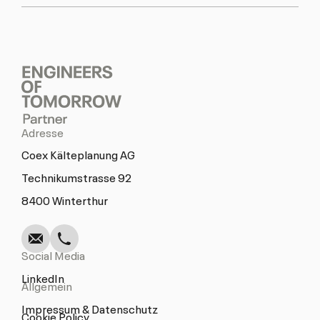
Adresse
Coex Kälteplanung AG
Technikumstrasse 92
Schreiben
Anrufen
Kopieren
Kopieren
8400 Winterthur
Social Media
LinkedIn
Allgemein
Impressum & Datenschutz
Cookie Policy