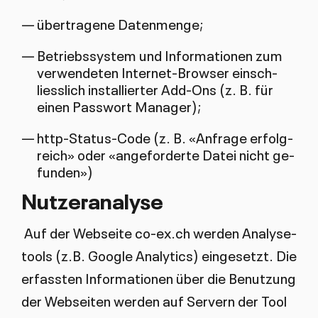
über­tra­ge­ne Da­ten­men­ge;
Be­triebs­sys­tem und In­for­ma­tio­nen zum
ver­wen­de­ten In­ter­net-Brow­ser ein­sch­
liess­lich in­stal­lier­ter Add-Ons (z. B. für
einen Pass­wort Ma­na­ger);
http-Sta­tus-Co­de (z. B. «An­fra­ge er­folg­
reich» oder «an­ge­for­der­te Da­tei nicht ge­
fun­den»)
Nut­zer­ana­ly­se
Auf der Web­sei­te co-ex.ch wer­den Ana­ly­se­
tools (z.B. Goo­gle Ana­ly­tics) ein­ge­setzt. Die
er­fass­ten In­for­ma­tio­nen über die Be­nut­zung
der Web­sei­ten wer­den auf Ser­vern der Tool