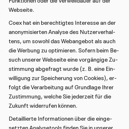
Funk­tio­nen oder die Ver­weil­dau­er auf der
Web­sei­te.
Coex hat ein be­rech­tig­tes In­ter­es­se an der
an­ony­mi­sier­ten Ana­ly­se des Nut­zer­ver­hal­
tens, um so­wohl das We­b­an­ge­bot als auch
die Wer­bung zu op­ti­mie­ren. So­fern beim Be­
such un­se­rer Web­sei­te ei­ne vor­gän­gi­ge Zu­
stim­mung ab­ge­fragt wur­de (z. B. ei­ne Ein­
wil­li­gung zur Spei­che­rung von Coo­kies), er­
folgt die Ver­ar­bei­tung auf Grund­la­ge Ih­rer
Zu­stim­mung, wel­che Sie je­der­zeit für die
Zu­kunft wi­der­ru­fen kön­nen.
De­tail­lier­te In­for­ma­tio­nen über die ein­ge­
setz­ten Ana­ly­se­tools fin­den Sie in un­se­rer