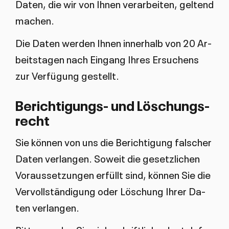
Da­ten, die wir von Ih­nen ver­ar­bei­ten, gel­tend
ma­chen.
Die Da­ten wer­den Ih­nen in­ner­halb von 20 Ar­
beits­ta­gen nach Ein­gang Ih­res Er­su­chens
zur Ver­fü­gung ge­stellt.
Be­rich­ti­gungs- und Lö­schungs­
recht
Sie kön­nen von uns die Be­rich­ti­gung falscher
Da­ten ver­lan­gen. So­weit die ge­setz­li­chen
Vor­aus­set­zun­gen er­füllt sind, kön­nen Sie die
Ver­voll­stän­di­gung oder Lö­schung Ih­rer Da­
ten ver­lan­gen.