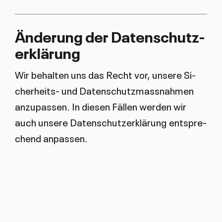
Än­de­rung der Da­ten­schut­z­
er­klä­rung
Wir be­hal­ten uns das Recht vor, un­se­re Si­
cher­heits- und Da­ten­schutz­mass­nah­men
an­zu­pas­sen. In die­sen Fäl­len wer­den wir
auch un­se­re Da­ten­schut­z­er­klä­rung ent­spre­
chend an­pas­sen.