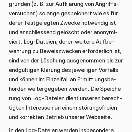
grün­den (z. B. zur Auf­klä­rung von An­griffs­
ver­su­chen) so­lan­ge ge­spei­chert wie es für
de­ren fest­ge­leg­ten Zwe­cke not­wen­dig ist
und an­sch­lies­send ge­löscht oder an­ony­mi­
siert. Log-Da­tei­en, de­ren wei­te­re Auf­be­
wah­rung zu Be­weis­zwe­cken er­for­der­lich ist,
sind von der Lö­schung aus­ge­nom­men bis zur
end­gül­ti­gen Klä­rung des je­wei­li­gen Vor­falls
und kön­nen im Ein­zel­fall an Er­mitt­lungs­be­
hör­den wei­ter­ge­ge­ben wer­den. Die Spei­che­
rung von Log-Da­tei­en dient un­se­ren be­rech­
tig­ten In­ter­es­sen an ei­nem stö­rungs­frei­en
und kor­rek­ten Be­trieb un­se­rer Web­sei­te.
In den Log-Da­tei­en wer­den ins­be­son­de­re