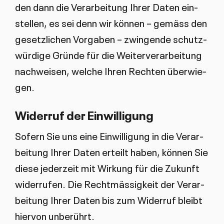
den dann die Ver­ar­bei­tung Ih­rer Da­ten ein­
stel­len, es sei denn wir kön­nen – ge­mä­ss den
ge­setz­li­chen Vor­ga­ben – zwin­gen­de schutz­
wür­di­ge Grün­de für die Wei­ter­ver­ar­bei­tung
nach­wei­sen, wel­che Ih­ren Rech­ten über­wie­
gen.
Wi­der­ruf der Ein­wil­li­gung
So­fern Sie uns ei­ne Ein­wil­li­gung in die Ver­ar­
bei­tung Ih­rer Da­ten er­teilt ha­ben, kön­nen Sie
die­se je­der­zeit mit Wir­kung für die Zu­kunft
wi­der­ru­fen. Die Recht­mäs­sig­keit der Ver­ar­
bei­tung Ih­rer Da­ten bis zum Wi­der­ruf bleibt
hier­von un­be­rührt.