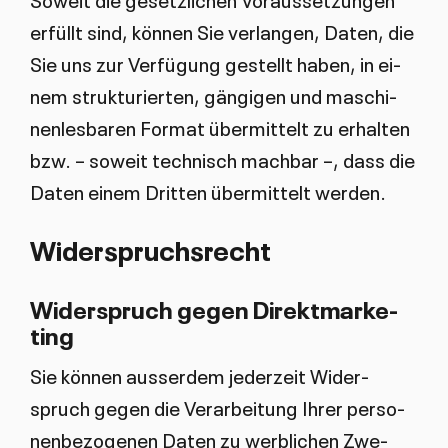
er­füllt sind, kön­nen Sie ver­lan­gen, Da­ten, die
Sie uns zur Ver­fü­gung ge­stellt ha­ben, in ei­
nem struk­tu­rier­ten, gän­gi­gen und ma­schi­
nen­les­ba­ren For­mat über­mit­telt zu er­hal­ten
bzw. – so­weit tech­nisch mach­bar –, dass die
Da­ten ei­nem Drit­ten über­mit­telt wer­den.
Wi­der­spruchs­recht
Wi­der­spruch ge­gen Di­rekt­mar­ke­
ting
Sie kön­nen aus­ser­dem je­der­zeit Wi­der­
spruch ge­gen die Ver­ar­bei­tung Ih­rer per­so­
nen­be­zo­ge­nen Da­ten zu werb­li­chen Zwe­