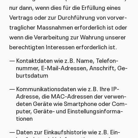
nur dann, wenn dies für die Er­fül­lung ei­nes
Ver­trags oder zur Durch­füh­rung von vor­ver­
trag­li­cher Mass­nah­men er­for­der­lich ist oder
wenn die Ver­ar­bei­tung zur Wah­rung un­se­rer
be­rech­tig­ten In­ter­es­sen er­for­der­lich ist.
Kon­takt­da­ten wie z.B. Na­me, Te­le­fon­
num­mer, E-Mail-Adres­sen, An­schrift, Ge­
burts­da­tum
Kom­mu­ni­ka­ti­ons­da­ten wie z.B. Ih­re IP-
Adres­se, die MAC-Adres­sen der ver­wen­
de­ten Ge­rä­te wie Smart­pho­ne oder Com­
pu­ter, Ge­rä­te- und Ein­stel­lungs­in­for­ma­
tio­nen
Da­ten zur Ein­kaufs­his­to­rie wie z.B. Ein­