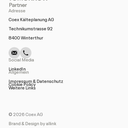
Adresse
Coex Kälteplanung AG
Technikumstrasse 92
Schreiben
Anrufen
Kopieren
Kopieren
8400 Winterthur
Social Media
LinkedIn
Allgemein
Impressum & Datenschutz
Cookie Policy
Weitere Links
© 2026 Coex AG
Brand & Design by allink